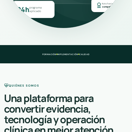
Ruta hacia
24h
competencia
programa
aplicado
FORMACIÓN
IMPLEMENTACIÓN
CALIDAD
QUIÉNES SOMOS
Una plataforma para
convertir evidencia,
tecnología y operación
clínica en mejor atención.