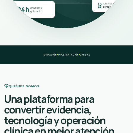
Ruta hacia
24h
competencia
programa
aplicado
FORMACIÓN
IMPLEMENTACIÓN
CALIDAD
QUIÉNES SOMOS
Una plataforma para
convertir evidencia,
tecnología y operación
clínica en mejor atención.